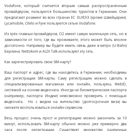
Vodafone, который считается вторым самым распространённым
провайдером, пользуются большинство туристов в Германии. Они
предлагают роаминг во всех странах ЕС EU/ЕЭЗ (кроме Швейцарии).
Lycamobile, Otelo и Fyve пользуются сетью Vodafone.
Из трёх главных провайдеров, O2 имеет самую маленькую сеть, но в
зависимости от того, где вы проживаете, этого может быть вполне
достаточно. Например вы будете иметь связь даже в метро (U-Bahn)
Берлина. Nettokom и ALDI Talk используют эту сеть.
Как зарегистрировать свою SIM-карту?
Ваш паспорт и адрес, где вы находитесь в Германии, необходимы
для регистрации SIM-карты. Саму регистрацию можно сделать в
специализированных магазинах или онлайн, пользуясь WebID,
системой на основе видеочата. Иногда не биометрические паспорта
(например, паспорта Индии) невозможно проверить с помощью
видеочата. Но с видом на жительство (долгосрочная виза) вы
сможете воспользоваться онлайн-сервисом.
Весь процесс очень прост и регистрацию можно закончить за 10
минут, использовать SIM-карту обычно можно уже примерно два
часа после регистрации. Существует множество различных