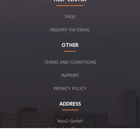
FAQS
INQUIRY VIA EMAIL
OTHER
TERMS AND CONDITIONS
IMPRINT
PRIVACY POLICY
ADDRESS
New2 GmbH
c/o Stephan Ottenbruch
12163 Berlin, Germany