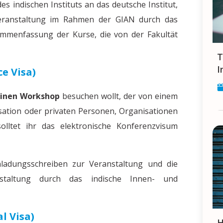
s indischen Instituts an das deutsche Institut,
Veranstaltung im Rahmen der GIAN durch das
ammenfassung der Kurse, die von der Fakultät
Tipps und Tricks für die Jobsuche in
I
ce Visa)
 einen Workshop
besuchen wollt, der von einem
sation oder privaten Personen, Organisationen
lltet ihr das elektronische Konferenzvisum
nladungsschreiben zur Veranstaltung und die
staltung durch das indische Innen- und
l Visa)
Handys in Indien - Hilfsmittel für 