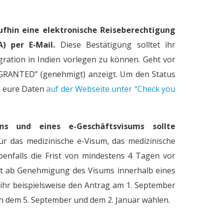
ufhin eine elektronische Reiseberechtigung
A) per E-Mail.
Diese Bestätigung solltet ihr
ration in Indien vorlegen zu können. Geht vor
 “GRANTED” (genehmigt) anzeigt. Um den Status
t eure Daten
auf der Webseite unter “Check you
Arbeitskultur in Indien - Mit Chai und
C
ms und eines e-Geschäftsvisums sollte
r das medizinische e-Visum, das medizinische
benfalls die Frist von mindestens 4 Tagen vor
keit ab Genehmigung des Visums innerhalb eines
ihr beispielsweise den Antrag am 1. September
hen dem 5. September und dem 2. Januar wählen.