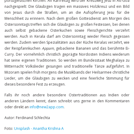
portugiesischen Kirchen. An Karfreitag wird der Kreuzweg Jesu in Alt-Goa
nachgespielt: Die Gläubigen tragen ein massives Holzkreuz und ein Bild
von Jesus durch die Straßen, um an die Aufopferung Jesu für die
Menschheit zu erinnern. Nach dem großen Gottesdienst am Morgen des
Ostersonntags treffen sich die Gläubigen zu großen Festessen, bei denen
auch selbst gebackene Osterkuchen sowie Fleischgerichte verzehrt
werden. Auch in Kerala darf am Ostersonntag wieder Fleisch gegessen
werden. Zudem werden Spezialitäten aus der Küche Keralas verzehrt, wie
der Reispfannkuchen
Appam
, gebackene Bananen und das berühmte Ei-
Curry. Der vornehmlich christlich geprägte Nordosten Indiens wiederum
hat seine eigenen Traditionen. So werden im Bundesstaat Meghalaya zu
Mitternacht Volkslieder gesungen und traditionelle Tänze aufgeführt. In
Mizoram spielen früh morgens die Musikbands der Heilsarmee christliche
Lieder, um die Gläubigen zu wecken und eine feierliche Stimmung für
dieses besondere Fest zu erzeugen.
Falls ihr noch andere besondere Ostertraditionen aus Indien oder
anderen Ländern kennt, dann schreibt uns gerne in den Kommentaren
oder direkt an
info@new2app.com
.
Autor: Ferdinand Schlechta
Foto:
Unsplash - Anantha Krishna A