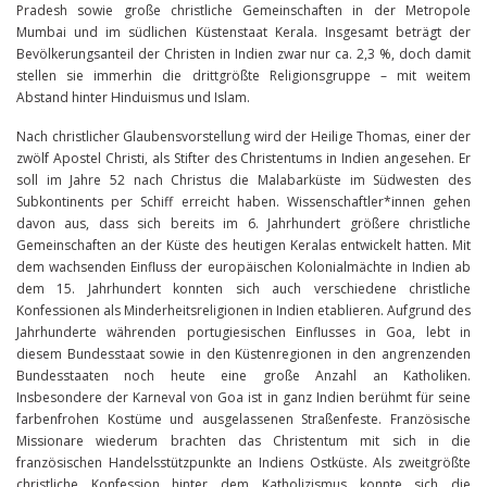
Pradesh sowie große christliche Gemeinschaften in der Metropole
Mumbai und im südlichen Küstenstaat Kerala. Insgesamt beträgt der
Bevölkerungsanteil der Christen in Indien zwar nur ca. 2,3 %, doch damit
stellen sie immerhin die drittgrößte Religionsgruppe – mit weitem
Abstand hinter Hinduismus und Islam.
Nach christlicher Glaubensvorstellung wird der Heilige Thomas, einer der
zwölf Apostel Christi, als Stifter des Christentums in Indien angesehen. Er
soll im Jahre 52 nach Christus die Malabarküste im Südwesten des
Subkontinents per Schiff erreicht haben. Wissenschaftler*innen gehen
davon aus, dass sich bereits im 6. Jahrhundert größere christliche
Gemeinschaften an der Küste des heutigen Keralas entwickelt hatten. Mit
dem wachsenden Einfluss der europäischen Kolonialmächte in Indien ab
dem 15. Jahrhundert konnten sich auch verschiedene christliche
Konfessionen als Minderheitsreligionen in Indien etablieren. Aufgrund des
Jahrhunderte währenden portugiesischen Einflusses in Goa, lebt in
diesem Bundesstaat sowie in den Küstenregionen in den angrenzenden
Bundesstaaten noch heute eine große Anzahl an Katholiken.
Insbesondere der Karneval von Goa ist in ganz Indien berühmt für seine
farbenfrohen Kostüme und ausgelassenen Straßenfeste. Französische
Missionare wiederum brachten das Christentum mit sich in die
französischen Handelsstützpunkte an Indiens Ostküste. Als zweitgrößte
christliche Konfession hinter dem Katholizismus konnte sich die