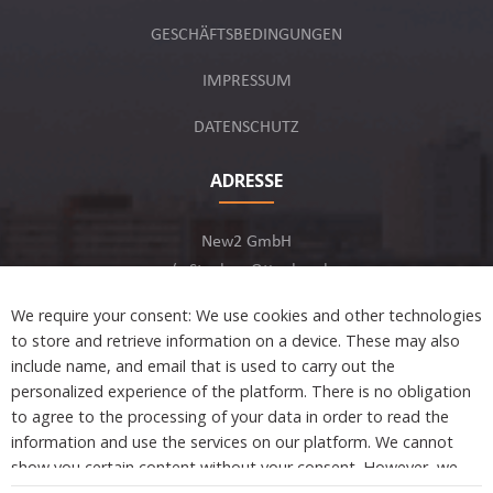
GESCHÄFTSBEDINGUNGEN
IMPRESSUM
DATENSCHUTZ
ADRESSE
New2 GmbH
c/o Stephan Ottenbruch
12163 Berlin, Deutschland
We require your consent: We use cookies and other technologies
to store and retrieve information on a device. These may also
include name, and email that is used to carry out the
personalized experience of the platform. There is no obligation
to agree to the processing of your data in order to read the
Developed by
information and use the services on our platform. We cannot
show you certain content without your consent. However, we
are not tracking or sharing any information, data, and personal