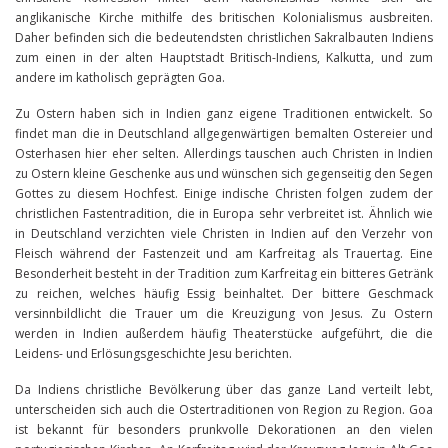
anglikanische Kirche mithilfe des britischen Kolonialismus ausbreiten.
Daher befinden sich die bedeutendsten christlichen Sakralbauten Indiens
zum einen in der alten Hauptstadt Britisch-Indiens, Kalkutta, und zum
andere im katholisch geprägten Goa.
Zu Ostern haben sich in Indien ganz eigene Traditionen entwickelt. So
findet man die in Deutschland allgegenwärtigen bemalten Ostereier und
Osterhasen hier eher selten. Allerdings tauschen auch Christen in Indien
zu Ostern kleine Geschenke aus und wünschen sich gegenseitig den Segen
Gottes zu diesem Hochfest. Einige indische Christen folgen zudem der
christlichen Fastentradition, die in Europa sehr verbreitet ist. Ähnlich wie
in Deutschland verzichten viele Christen in Indien auf den Verzehr von
Fleisch während der Fastenzeit und am Karfreitag als Trauertag. Eine
Besonderheit besteht in der Tradition zum Karfreitag ein bitteres Getränk
zu reichen, welches häufig Essig beinhaltet. Der bittere Geschmack
versinnbildlicht die Trauer um die Kreuzigung von Jesus. Zu Ostern
werden in Indien außerdem häufig Theaterstücke aufgeführt, die die
Leidens- und Erlösungsgeschichte Jesu berichten.
Da Indiens christliche Bevölkerung über das ganze Land verteilt lebt,
unterscheiden sich auch die Ostertraditionen von Region zu Region. Goa
ist bekannt für besonders prunkvolle Dekorationen an den vielen