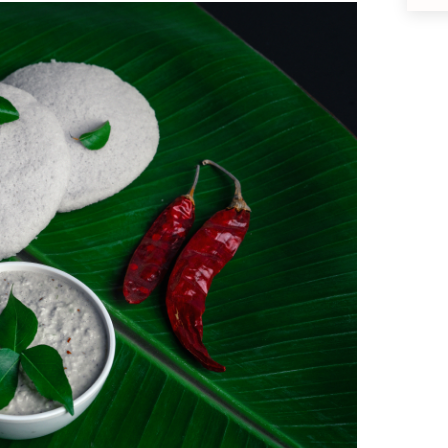
Warum wir Stereotype br
V