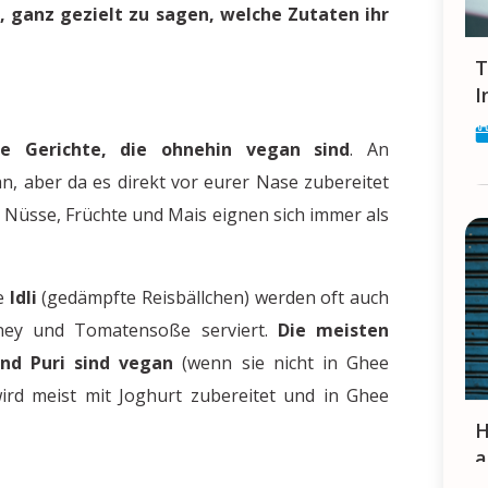
s, ganz gezielt zu sagen, welche Zutaten ihr
Tipps und Tricks für die Jobsuche in
I
le Gerichte, die ohnehin vegan sind
. An
n, aber da es direkt vor eurer Nase zubereitet
te Nüsse, Früchte und Mais eignen sich immer als
e
Idli
(gedämpfte Reisbällchen) werden oft auch
ney und Tomatensoße serviert.
Die meisten
nd Puri sind vegan
(wenn sie nicht in Ghee
rd meist mit Joghurt zubereitet und in Ghee
Handys in Indien - Hilfsmittel für 
a