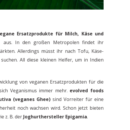
egane Ersatzprodukte für Milch, Käse und
s aus. In den großen Metropolen findet ihr
Arbeitskultur in Indien - Mit Chai und
ärkten. Allerdings müsst ihr nach Tofu, Käse-
C
uchen. All diese kleinen Helfer, um in Indien
wicklung von veganen Ersatzprodukten für die
t sich Veganismus immer mehr.
evolved foods
Nutiva (veganes Ghee)
sind Vorreiter für eine
herheit noch wachsen wird. Schon jetzt bieten
e z. B. der
Joghurthersteller Epigamia
.