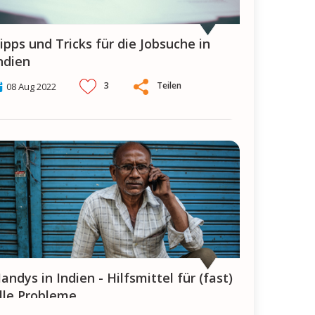
ndien
3
Teilen
08 Aug 2022
(fast)
lle Probleme