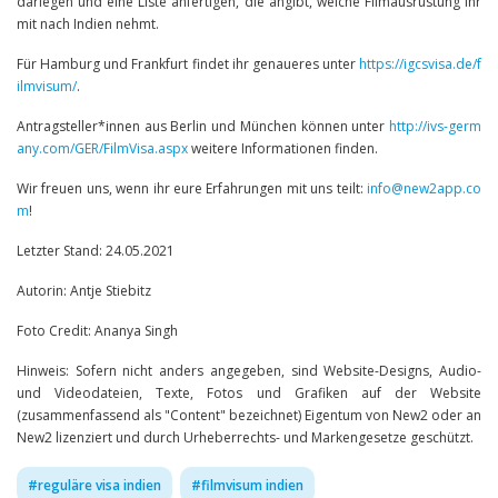
darlegen und eine Liste anfertigen, die angibt, welche Filmausrüstung ihr
mit nach Indien nehmt.
Für Hamburg und Frankfurt findet ihr genaueres unter
https://igcsvisa.de/f
ilmvisum/
.
Antragsteller*innen aus Berlin und München können unter
http://ivs-germ
any.com/GER/FilmVisa.aspx
weitere Informationen finden.
Wir freuen uns, wenn ihr eure Erfahrungen mit uns teilt:
info@new2app.co
m
!
Letzter Stand: 24.05.2021
Autorin: Antje Stiebitz
Foto Credit: Ananya Singh
Hinweis: Sofern nicht anders angegeben, sind Website-Designs, Audio-
und Videodateien, Texte, Fotos und Grafiken auf der Website
(zusammenfassend als "Content" bezeichnet) Eigentum von New2 oder an
New2 lizenziert und durch Urheberrechts- und Markengesetze geschützt.
#
reguläre visa indien
#
filmvisum indien