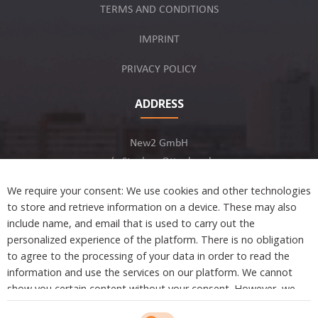
TERMS AND CONDITIONS
IMPRINT
PRIVACY POLICY
ADDRESS
New2 GmbH
c/o Stephan Ottenbruch
12163 Berlin, Germany
We require your consent: We use cookies and other technologies
to store and retrieve information on a device. These may also
include name, and email that is used to carry out the
personalized experience of the platform. There is no obligation
to agree to the processing of your data in order to read the
Developed by
information and use the services on our platform. We cannot
show you certain content without your consent. However, we
are not tracking or sharing any information, data, and personal