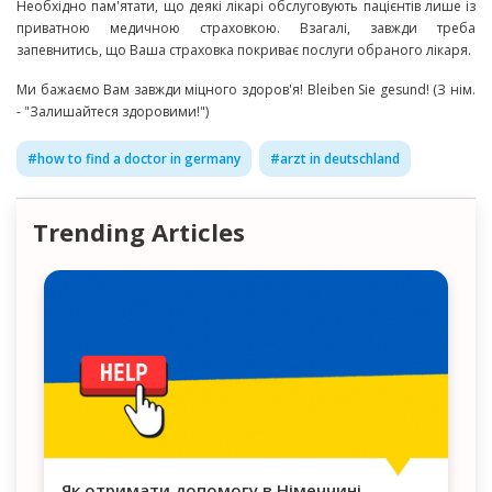
Необхідно пам'ятати, що деякі лікарі обслуговують пацієнтів лише із
приватною медичною страховкою. Взагалі, завжди треба
запевнитись, що Ваша страховка покриває послуги обраного лікаря.
Ми бажаємо Вам завжди міцного здоров'я! Bleiben Sie gesund! (З нім.
- "Залишайтеся здоровими!")
#
how to find a doctor in germany
#
arzt in deutschland
Trending Articles
Як отримати допомогу в Німеччині,
Поради та реко