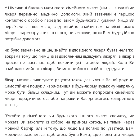
У Німеччині бажано мати свого сімейного лікаря (нім. - Hausarzt) чи
лікаря первинної медичної допомоги, який зазвичай є першою
контактною особою перед початком будь-якого лікування. Якщо Ви
переїхали в інше місто, слід негайно знайти там на місці такого
лікаря і зареєструватися в нього, не чекаючи, поки Вам буде дійсно
потрібна допомога.
Як було зазначено вище, знайти відповідного лікаря буває нелегко,
зокрема тому що "німці із задоволенням відвідують лікаря", а лікарів
просто не вистачає, щоб покрити усі потреби людей. Коли Ви
знайшли сімейного лікаря, Ви можете його постійно відвідувати.
Лікарі можуть виписувати рецепти також для членів Вашої родини.
Самостійний пошук лікаря-фахівця в будь-якіому вузькому напрямку
може бути більш складним. Тут Ви можете попрохати сімейного
лікаря порадити когось або направити Вас до якогось конкретного
фахівця.
З'ясуйте у сімейного чи будь-якого іншого лікаря спочатку, чи
можете Ви захопити із собою на прийом когось, не тільки через
мовний бар'єр, але й тому, що якщо Ви погано почуваєтеся, Вам,
можливо, захочеться, щоб хтось був з Вами, щоб пояснити лікарю