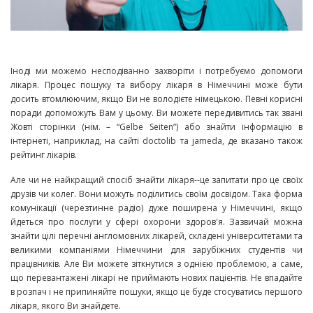
Іноді ми можемо несподіванно захворіти і потребуємо допомоги
лікаря. Процес пошуку та вибору лікаря в Німеччині може бути
досить втомлюючим, якщо Ви не володієте німецькою. Певні корисні
поради допоможуть Вам у цьому. Ви можете передивитись так звані
Жовті сторінки (нім. – “Gelbe Seiten”) або знайти інформацію в
інтернеті, наприклад, на сайті doctolib та jameda, де вказано також
рейтинг лікарів.
Але чи не найкращий спосіб знайти лікаря--це запитати про це своїх
друзів чи колег. Вони можуть поділитись своїм досвідом. Така форма
комунікації (черезтинне радіо) дуже поширена у Німеччині, якщо
йдеться про послуги у сфері охорони здоров'я. Зазвичай можна
знайти цілі перечні англомовних лікарей, складені університетами та
великими компаніями Німеччини для зарубіжних студентів чи
працівників. Але Ви можете зіткнутися з однією проблемою, а саме,
що перевантажені лікарі не приймають нових пацієнтів. Не впадайте
в розпач і не припиняйте пошуки, якщо це буде стосуватись першого
лікаря, якого Ви знайдете.