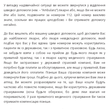
У випадку надзвичайної ситуації ви можете звернутися у відділення
швидкої допомоги (нім. – “Ambulanz”) лікарні або, якщо Ви не можете
йти або їхати, подзвонити за номером 112. Цей номер важливо
знати, оскільки він працює цілодобово і Ви отримаєте допомогу
негайно.
До Вас вишлють або машину швидкої допомоги, щоб доставити Вас
до найближчої лікарні, або лікаря невідкладної допомоги, який
подбає про Вас у Вас вдома. Цим номером можуть користуватись
паціенти як із державною, так і з приватною страховкою. Будь ласка,
не забудьте взяти з собою на прийом до будь-якого лікаря як у
приватній практиці, так і в лікарні картку медичного страхування.
Якщо Ви застраховані у державній страховій компанії, Вам не
потрібно буде платити за обслуговування, але якщо у приватній, Вам
доведеться його оплатити. Пізніше Ваша страхова компанія може
повернути Вам гроші. Подібно до цього, купуючи виписані Вам ліки в
аптеці, Ви можете розраховувати на те, що Ваші кошти будуть
частково або повністю повернені, якщо Ви користуєтесь державним
страхуванням (хоча будьте обережні, бо деякі ліки взагалі не
покриваються). У разі приватного медичного страхування Ви також
отримаєте компенсацію пізніше.