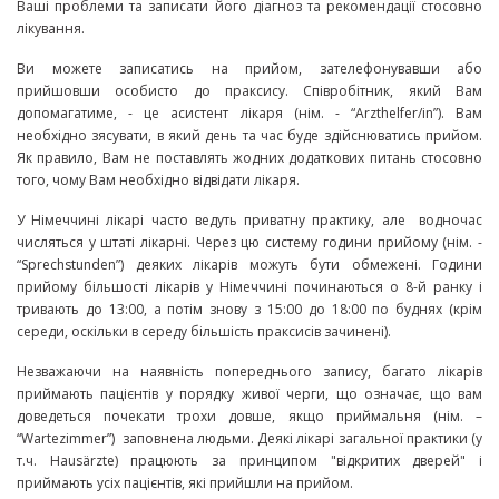
Ваші проблеми та записати його діагноз та рекомендації стосовно
лікування.
Ви можете записатись на прийом, зателефонувавши або
прийшовши особисто до праксису. Співробітник, який Вам
допомагатиме, - це асистент лікаря (нім. - “Arzthelfer/in”). Вам
необхідно зясувати, в який день та час буде здійснюватись прийом.
Як правило, Вам не поставлять жодних додаткових питань стосовно
того, чому Вам необхідно відвідати лікаря.
У Німеччині лікарі часто ведуть приватну практику, але водночас
числяться у штаті лікарні. Через цю систему години прийому (нім. -
“Sprechstunden”) деяких лікарів можуть бути обмежені. Години
прийому більшості лікарів у Німеччині починаються о 8-й ранку і
тривають до 13:00, а потім знову з 15:00 до 18:00 по буднях (крім
середи, оскільки в середу більшість праксисів зачинені).
Незважаючи на наявність попереднього запису, багато лікарів
приймають пацієнтів у порядку живої черги, що означає, що вам
доведеться почекати трохи довше, якщо приймальня (нім. –
“Wartezimmer”) заповнена людьми. Деякі лікарі загальної практики (у
т.ч. Hausärzte) працюють за принципом "відкритих дверей" і
приймають усіх пацієнтів, які прийшли на прийом.