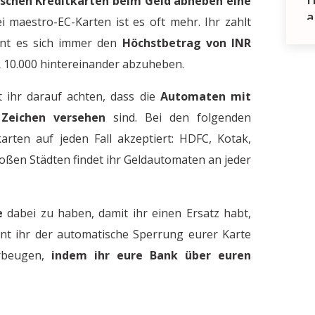
schen Kreditkarten beim Geld abheben eine
a
ei maestro-EC-Karten ist es oft mehr. Ihr zahlt
hnt es sich immer den
Höchstbetrag von INR
R 10.000 hintereinander abzuheben.
t ihr darauf achten, dass die
Automaten mit
 Zeichen versehen
sind. Bei den folgenden
rten auf jeden Fall akzeptiert: HDFC, Kotak,
großen Städten findet ihr Geldautomaten an jeder
.
e
dabei zu haben, damit ihr einen Ersatz habt,
Warum wir Stereotype br
nt ihr der automatische Sperrung eurer Karte
V
orbeugen,
indem ihr eure Bank über euren