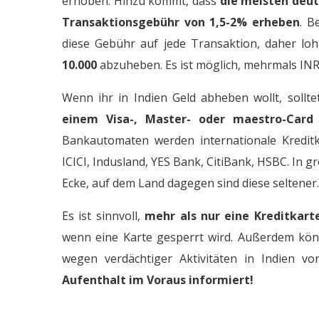
erhoben. Hinzu kommt, dass
die meisten deut
Transaktionsgebühr von 1,5-2% erheben
. B
diese Gebühr auf jede Transaktion, daher lo
10.000
abzuheben. Es ist möglich, mehrmals IN
Wenn ihr in Indien Geld abheben wollt, sollte
einem Visa-, Master- oder maestro-Card
Bankautomaten werden internationale Kreditka
ICICI, Indusland, YES Bank, CitiBank, HSBC. In 
Ecke, auf dem Land dagegen sind diese seltener
Es ist sinnvoll,
mehr als nur eine Kreditkart
wenn eine Karte gesperrt wird. Außerdem kön
wegen verdächtiger Aktivitäten in Indien v
Aufenthalt im Voraus informiert!