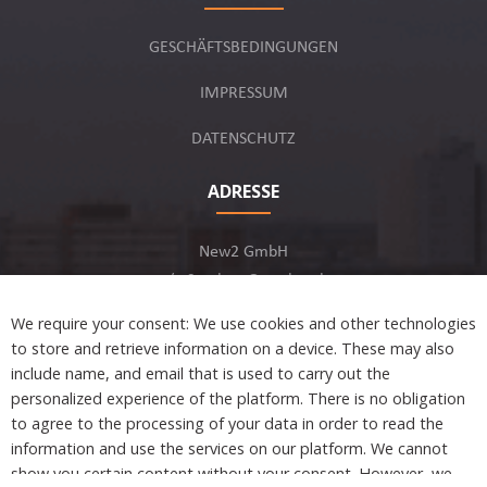
GESCHÄFTSBEDINGUNGEN
IMPRESSUM
DATENSCHUTZ
ADRESSE
New2 GmbH
c/o Stephan Ottenbruch
12163 Berlin, Deutschland
We require your consent: We use cookies and other technologies
to store and retrieve information on a device. These may also
include name, and email that is used to carry out the
personalized experience of the platform. There is no obligation
to agree to the processing of your data in order to read the
Developed by
information and use the services on our platform. We cannot
show you certain content without your consent. However, we