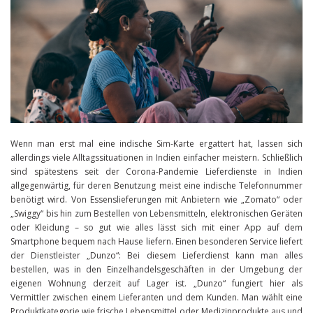
Wenn man erst mal eine indische Sim-Karte ergattert hat, lassen sich
allerdings viele Alltagssituationen in Indien einfacher meistern. Schließlich
sind spätestens seit der Corona-Pandemie Lieferdienste in Indien
allgegenwärtig, für deren Benutzung meist eine indische Telefonnummer
benötigt wird. Von Essenslieferungen mit Anbietern wie „Zomato“ oder
„Swiggy“ bis hin zum Bestellen von Lebensmitteln, elektronischen Geräten
oder Kleidung – so gut wie alles lässt sich mit einer App auf dem
Smartphone bequem nach Hause liefern. Einen besonderen Service liefert
der Dienstleister „Dunzo“: Bei diesem Lieferdienst kann man alles
bestellen, was in den Einzelhandelsgeschäften in der Umgebung der
eigenen Wohnung derzeit auf Lager ist. „Dunzo“ fungiert hier als
Vermittler zwischen einem Lieferanten und dem Kunden. Man wählt eine
Produktkategorie wie frische Lebensmittel oder Medizinprodukte aus und