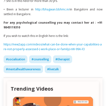
.• She is in this field for more than 30 yrs.
• Been a lecturer in
http://bhagwan.bbhmc.in/
in Bangalore and now
settled in Bangalore.
For any psychological counselling you may contact her at : +91
9845119310
If you wish to watch this in English here is the link:
https://new2app.com/videos/what-can-be-done-when-your-capabilities-a
re-not-properly-assessed-(-work-place-or-family)-nW-99A-lO
#
socialisation
#
counselling
#
therapist
#
mentalhealthawareness
#
livetalk
Trending Videos