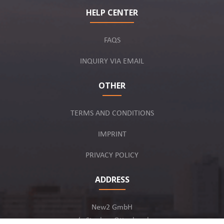
HELP CENTER
FAQS
INQUIRY VIA EMAIL
OTHER
TERMS AND CONDITIONS
IMPRINT
PRIVACY POLICY
ADDRESS
New2 GmbH
c/o Stephan Ottenbruch