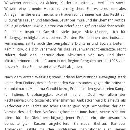
Witwenverbrennung zu ächten, Kinderhochzeiten zu verbieten sowie
Witwen eine erneute Heirat zu ermöglichen. Ein weiteres zentrales
Anliegen für die ersten indischen Frauenrechtlerinnen war das Recht auf
Bildung für Frauen und Mädchen. Savitribai Phule und ihr Ehemann Jyotiba
Phule gründeten 1848 die erste von Inder*innen geführte Mädchenschule.
Bis heute inspiriert Savitribai viele junge Aktivist*innen, sich für
Bildungsgerechtigkeit einzusetzen. Zu den Pionierinnen des indischen
Feminismus zählte auch die bengalische Dichterin und Sozialarbeiterin
Kamini Roy, die sich vehement für das Frauenwahlrecht einsetzte. Nicht
zuletzt dank des unermüdlichen Aktivismus von Roy und ihren
Mitstreiterinnen durften Frauen in der Region Bengalen bereits 1926 zum
ersten Mal ihre Stimme bei einer Wahl abgeben.
Nach dem ersten Weltkrieg stand Indiens feministische Bewegung stark
unter dem Einfluss des aufkeimenden Widerstandes gegen die britische
Kolonialmacht. Mahatma Gandhi bezog Frauen in den gewaltfreien Kampf
für Indiens Unabhängigkeit explizit mit ein. Doch vor allem der
Rechtsanwalt und Sozialreformer Bhimrao Ambedkar wird bis heute als
Verfechter der Rechte indischer Frauen gewürdigt. Ambedkar, der den
Vorsitz des indischen Verfassungskomitees inne hatte, setzte sich vor
allem für die Gleichberechtigung jener Frauen ein, die besonders
benachteiligten Kasten angehörten. Bhimraos Ehefrau, Ramabai
Ambedkar, zählte zu den wichtigsten Inspirationsquellen seines