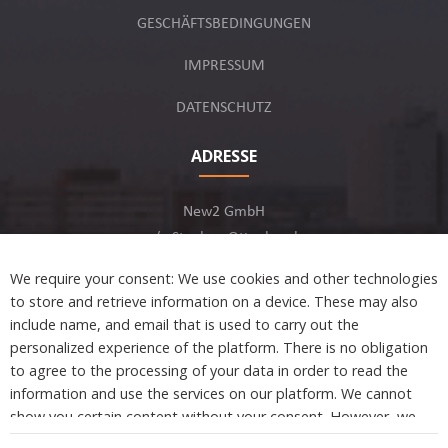
GESCHÄFTSBEDINGUNGEN
IMPRESSUM
DATENSCHUTZ
ADRESSE
New2 GmbH
c/o Stephan Ottenbruch
12163 Berlin, Deutschland
We require your consent: We use cookies and other technologies
to store and retrieve information on a device. These may also
include name, and email that is used to carry out the
personalized experience of the platform. There is no obligation
to agree to the processing of your data in order to read the
Developed by
information and use the services on our platform. We cannot
show you certain content without your consent. However, we
are not tracking or sharing any information, data, and personal