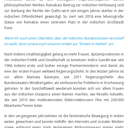
philosophischen Werkes. Ramabais Beitrag zur indischen Verfassung und
zur Stärkung der Rechte der Dalits wird seit einigen Jahren stärker in der
indischen Öffentlichkeit gewürdigt. So ziert seit 2018 eine lebensgroße
Statue von Ramabai einen zentralen Platz in der indischen Großstadt
Pune.
Wenn ihr euch einen Überblick über die indischen Bundesstaaten verschaff
en wollt, dann schaut euch unseren Artikel zur "Einheit in Vielfalt" an!
Nach Indiens Unabhängigkeit gelang es mehr Frauen, Spitzenpositionen in
der indischen Politik und Gesellschaft zu besetzen. Indira Gandhi war seit
1966 Indiens erste und bisher einzige Premierministerin und damit als
eine der ersten Frauen weltweit Regierungschefin. In den letzten Jahren ist
vor allem Mamata Banerjee, seit 2011 Regierungschefin des
Bundesstaates Westbengalen, als einflussreiche Politikerin in Erscheinung
getreten. In der Geschäftswelt wiederum konnten sich vor allem Frauen
aus der indischen Diaspora einen Namen machen, wie Revathi Advaithi,
die seit 2019 den multinationalen Elektronikkonzern Flex mit 200.000
Mitarbeiter*innen leitet.
In den vergangenen Jahrzehnten ist die feministische Bewegung in Indien
weiter gewachsen und konnte mithilfe des Internets und sozialer Medien
sowie aufgrund eines stark gestiegenen Bildungsniveaus immer mehr